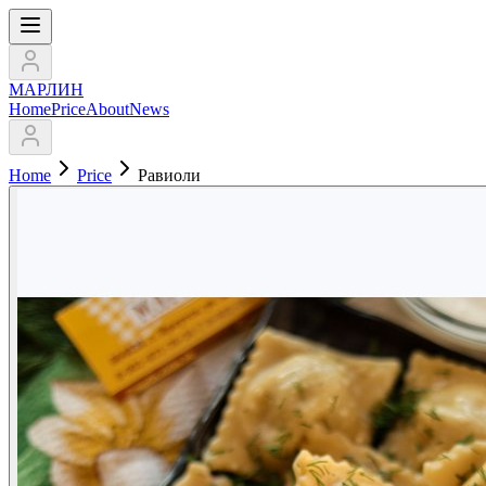
МАРЛИН
Home
Price
About
News
Home
Price
Равиоли