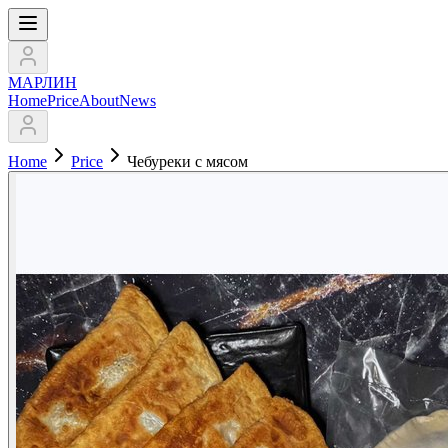
МАРЛИН
Home
Price
About
News
Home
Price
Чебуреки с мясом