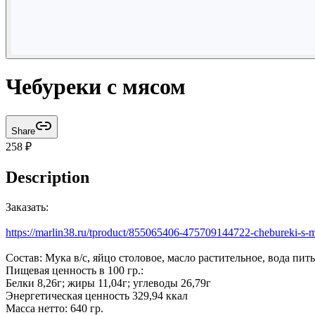
Чебуреки с мясом
Share
258
₽
Description
Заказать:
https://marlin38.ru/tproduct/855065406-475709144722-chebureki-s
Состав: Мука в/с, яйцо столовое, масло растительное, вода пить
Пищевая ценность в 100 гр.:
Белки 8,26г; жиры 11,04г; углеводы 26,79г
Энергетическая ценность 329,94 ккал
Масса нетто: 640 гр.