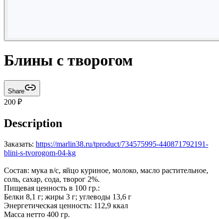
Блины с творогом
Share
200
₽
Description
Заказать:
https://marlin38.ru/tproduct/734575995-440871792191-
blini-s-tvorogom-04-kg
Состав: мука в/с, яйцо куриное, молоко, масло растительное,
соль, сахар, сода, творог 2%.
Пищевая ценность в 100 гр.:
Белки 8,1 г; жиры 3 г; углеводы 13,6 г
Энергетическая ценность: 112,9 ккал
Масса нетто 400 гр.